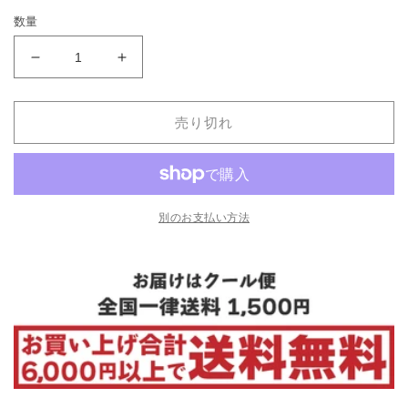
価
数量
格
あ
あ
っ
っ
さ
さ
売り切れ
り
り
鹿
鹿
児
児
島
島
豚
豚
別のお支払い方法
骨
骨
ラ
ラ
ー
ー
メ
メ
ン
ン
の
の
数
数
量
量