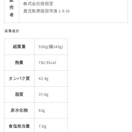
販
株式会社指宿堂
売
鹿児島県指宿市湊 1-9-16
者
栄養成分
総重量
550g(麺140g)
熱量
782.9kcal
タンパク質
42.4g
脂質
37.6g
炭水化物
81g
食塩相当量
7.8g