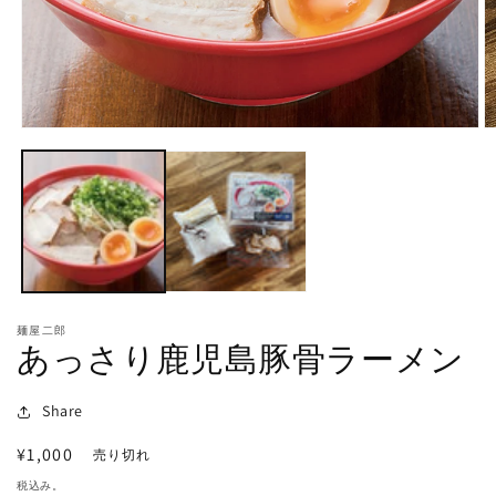
モ
ー
ダ
ル
で
メ
デ
ィ
ア
(1)
(2
麺屋二郎
を
あっさり鹿児島豚骨ラーメン
開
く
Share
通
¥1,000
売り切れ
常
税込み。