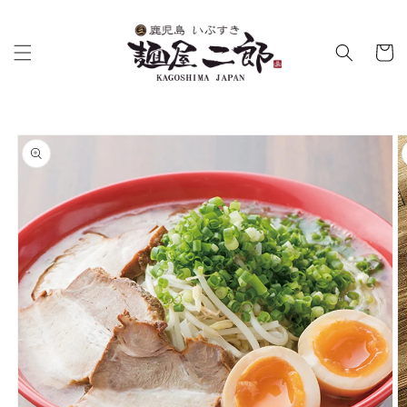
コンテ
ンツに
カ
進む
ー
ト
商品情
報にス
キップ