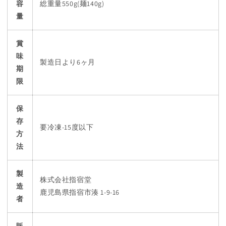
容
総重量550g(麺140g)
量
賞
味
製造日より6ヶ月
期
限
保
存
要冷凍-15度以下
方
法
製
株式会社指宿堂
造
鹿児島県指宿市湊 1-9-16
者