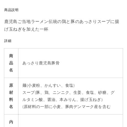
を
を
減
増
商品説明
ら
や
鹿児島ご当地ラーメン伝統の鶏と豚のあっさりスープに揚
す
す
げ玉ねぎを加えた一杯
詳細
商
品
あっさり鹿児島豚骨
名
原
麺(小麦粉、かんすい、食塩)
材
スープ(豚、鶏、ニンニク、生姜、食塩、砂糖、グ
料
ルタミン酸、醤油、本みりん、揚げ玉ねぎ）
名
(原材料の一部に小麦、豚肉デンマーク産を含む
内